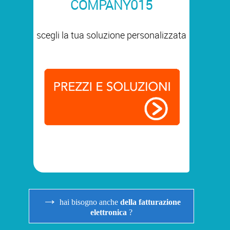
COMPANY015
scegli la tua soluzione personalizzata
→
hai bisogno anche
della fatturazione
elettronica
?