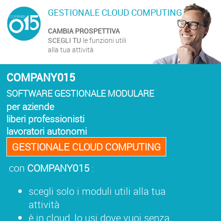
GESTIONALE CLOUD COMPUTING
CAMBIA PROSPETTIVA
SCEGLI TU
le funzioni utili
alla tua attività
COMPANY015
SOFTWARE GESTIONALE MODULARE
per aziende
liberi professionisti
lavoratori autonomi
GESTIONALE CLOUD COMPUTING
con
COMPANY015
:
scegli solo i moduli utili alla tua
attività
è in cloud, lo usi dove vuoi senza