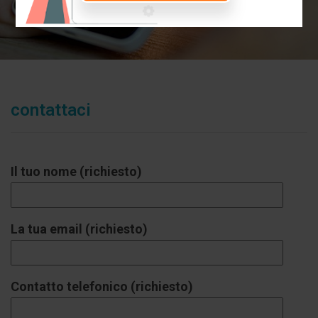
contattaci
Il tuo nome (richiesto)
La tua email (richiesto)
Contatto telefonico (richiesto)