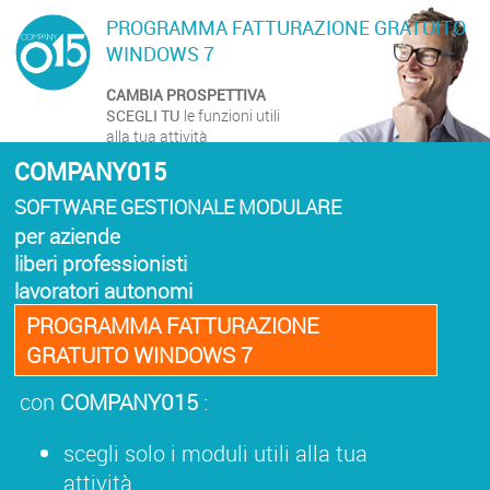
PROGRAMMA FATTURAZIONE GRATUITO
WINDOWS 7
CAMBIA PROSPETTIVA
SCEGLI TU
le funzioni utili
alla tua attività
COMPANY015
SOFTWARE GESTIONALE MODULARE
per aziende
liberi professionisti
lavoratori autonomi
PROGRAMMA FATTURAZIONE
GRATUITO WINDOWS 7
con
COMPANY015
:
scegli solo i moduli utili alla tua
attività