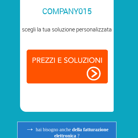
COMPANY015
scegli la tua soluzione personalizzata
→
hai bisogno anche
della fatturazione
elettronica
?