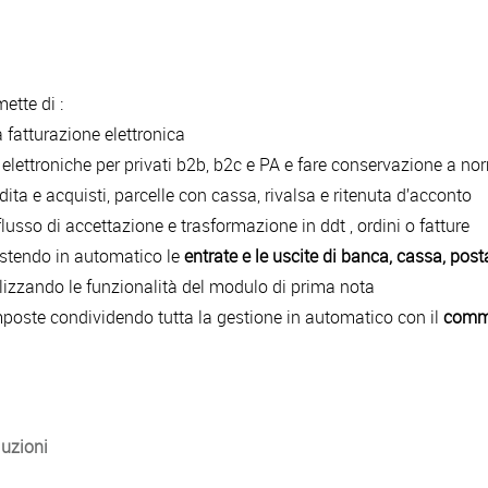
ette di :
a fatturazione elettronica
 elettroniche per privati b2b, b2c e PA e fare conservazione a n
ndita e acquisti, parcelle con cassa, rivalsa e ritenuta d’acconto
 flusso di accettazione e trasformazione in ddt , ordini o fatture
 gestendo in automatico le
entrate e le uscite di banca, cassa, post
ilizzando le funzionalità del modulo di prima nota
imposte condividendo tutta la gestione in automatico con il
comme
luzioni