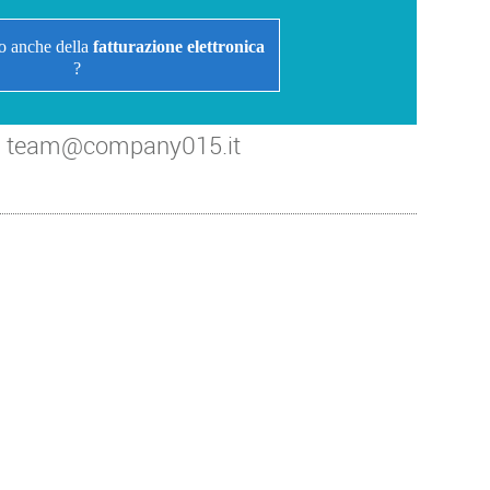
o anche della
fatturazione elettronica
?
i a team@company015.it