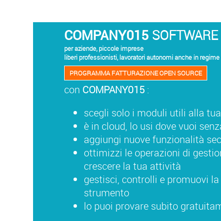
COMPANY015
SOFTWARE
per aziende, piccole imprese
liberi professionisti, lavoratori autonomi anche in regime 
PROGRAMMA FATTURAZIONE OPEN SOURCE
con
COMPANY015
:
scegli solo i moduli utili alla tua
è in cloud, lo usi dove vuoi sen
aggiungi nuove funzionalità s
ottimizzi le operazioni di gestio
crescere la tua attività
gestisci, controlli e promuovi la
strumento
lo puoi provare subito gratuita