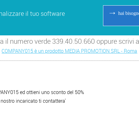
→
alizzare il tuo software
hai bisogn
ma il numero verde 339.40.50.660 oppure scriv
COMPANY015 è un prodotto MEDIA PROMOTION SRL - Roma
ANY015 ed ottieni uno sconto del 50%
nostro incaricato ti contattera'