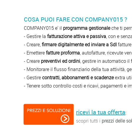
COSA PUOI FARE CON COMPANY015 ?
COMPANY015 e' il
programma gestionale
che ti perm
- Gestire la
fatturazione attiva e passiva
, con e senz
- Creare,
firmare digitalmente ed inviare a SdI
fatture
- Emettere
fatture proforma
, autofatture, ricevute ve
- Creare
preventivi ed ordini
, gestire in automatico il
- Monitorare il flusso finanziario della tua attività,
- Gestire
contratti, abbonamenti e scadenze
extra ut
- Tenere sotto controllo costi e ricavi, pagamenti e 
ricevi la tua offerta
:
scopri tutti i
prezzi delle so