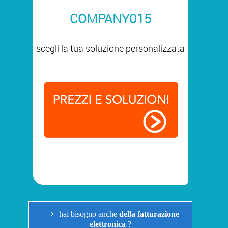
COMPANY015
scegli la tua soluzione personalizzata
→
hai bisogno anche
della fatturazione
elettronica
?