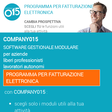
PROGRAMMA PER FATTURAZIONE
ELETTRONICA
CAMBIA PROSPETTIVA
SCEGLI TU
le funzioni utili
alla tua attività
COMPANY015
SOFTWARE GESTIONALE MODULARE
per aziende
liberi professionisti
lavoratori autonomi
PROGRAMMA PER FATTURAZIONE
ELETTRONICA
con
COMPANY015
:
scegli solo i moduli utili alla tua
attività