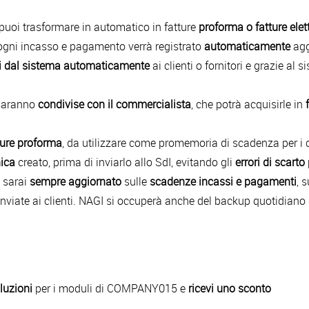
i puoi trasformare in automatico in fatture
proforma o fatture elet
 ogni incasso e pagamento verrà registrato
automaticamente
ag
ti dal sistema automaticamente
ai clienti o fornitori e grazie al
 saranno
condivise con il commercialista
, che potrà acquisirle in
ture proforma
, da utilizzare come promemoria di scadenza per i cli
nica
creato, prima di inviarlo allo SdI, evitando gli
errori di scarto
, sarai
sempre aggiornato
sulle
scadenze incassi e pagamenti
, 
 inviate ai clienti. NAGI si occuperà anche del backup quotidiano 
oluzioni
per i moduli di COMPANY015 e
ricevi uno sconto