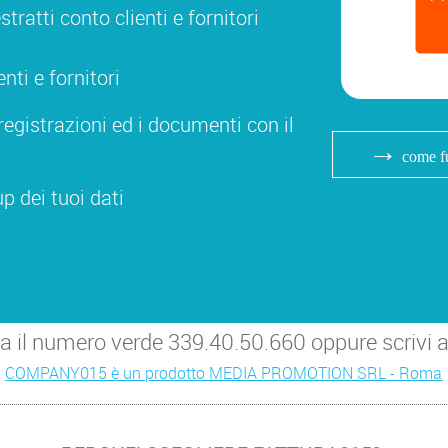
ratti conto clienti e fornitori
nti e fornitori
registrazioni ed i documenti con il
→
come fu
p dei tuoi dati
ma il numero verde 339.40.50.660 oppure scriv
COMPANY015 è un prodotto MEDIA PROMOTION SRL - Roma