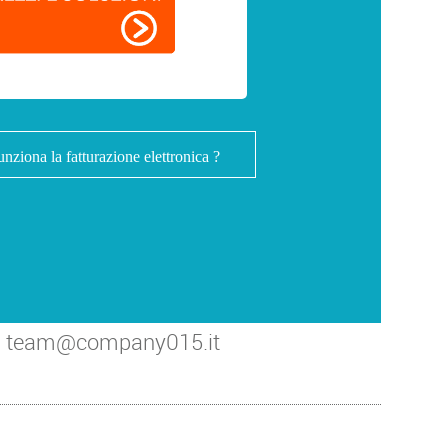
nziona la fatturazione elettronica ?
i a team@company015.it