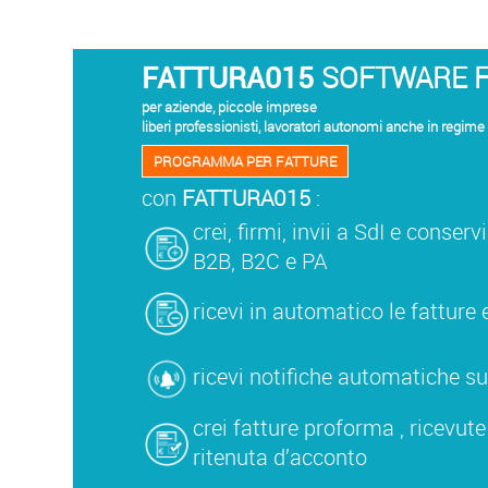
FATTURA015
SOFTWARE 
per aziende, piccole imprese
liberi professionisti, lavoratori autonomi anche in regime 
PROGRAMMA PER FATTURE
con
FATTURA015
:
crei, firmi, invii a SdI e conser
B2B, B2C e PA
ricevi in automatico le fatture 
ricevi notifiche automatiche su 
crei fatture proforma , ricevute
ritenuta d’acconto