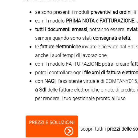
se sono presenti i moduli
preventivi ed ordini
, l
con il modulo
PRIMA NOTA e FATTURAZIONE
,
tutti i documenti emessi
, potranno essere
invia
sempre quando sono stati
consegnati e letti
.
le
fatture elettroniche
inviate e ricevute dal SdI
anche i suoi tempi di lavorazione.
con il modulo FATTURAZIONE potrai creare
fat
potrai controllare ogni
file xml di fattura elettro
con
NAGI
, l’assistente virtuale di COMPANY015
a SdI
delle fatture elettroniche o note di credito
per rendere il tuo gestionale pronto all’uso
scopri tutti i
prezzi delle s