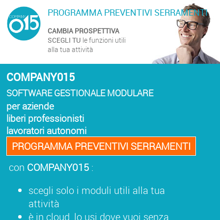
PROGRAMMA PREVENTIVI SERRAMENTI
CAMBIA PROSPETTIVA
SCEGLI TU
le funzioni utili
alla tua attività
COMPANY015
SOFTWARE GESTIONALE MODULARE
per aziende
liberi professionisti
lavoratori autonomi
PROGRAMMA PREVENTIVI SERRAMENTI
con
COMPANY015
:
scegli solo i moduli utili alla tua
attività
è in cloud, lo usi dove vuoi senza