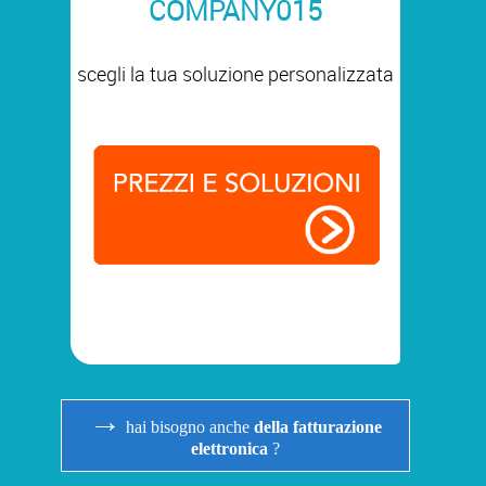
COMPANY015
scegli la tua soluzione personalizzata
→
hai bisogno anche
della fatturazione
elettronica
?