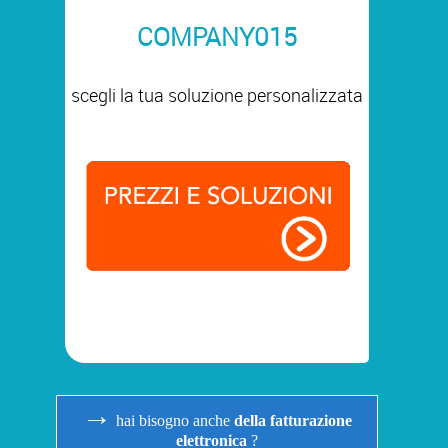
COMPANY015
scegli la tua soluzione personalizzata
→
hai bisogno anche
della fatturazione
elettronica
?