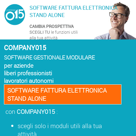
SOFTWARE FATTURA ELETTRONICA
STAND ALONE
CAMBIA PROSPETTIVA
SCEGLI TU
le funzioni utili
alla tua attività
COMPANY015
SOFTWARE GESTIONALE MODULARE
per aziende
liberi professionisti
lavoratori autonomi
SOFTWARE FATTURA ELETTRONICA
STAND ALONE
con
COMPANY015
:
scegli solo i moduli utili alla tua
attività