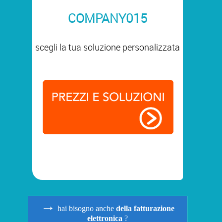
COMPANY015
scegli la tua soluzione personalizzata
→
hai bisogno anche
della fatturazione
elettronica
?