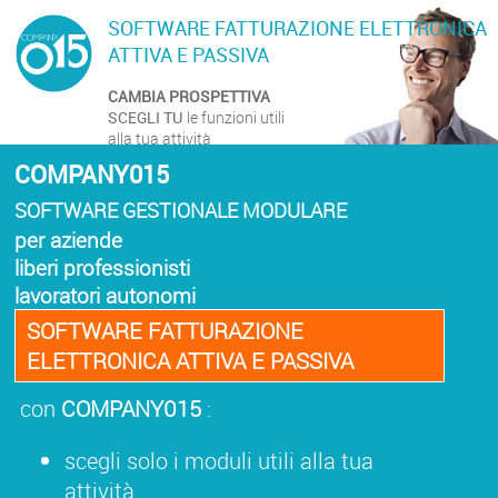
SOFTWARE FATTURAZIONE ELETTRONICA
ATTIVA E PASSIVA
CAMBIA PROSPETTIVA
SCEGLI TU
le funzioni utili
alla tua attività
COMPANY015
SOFTWARE GESTIONALE MODULARE
per aziende
liberi professionisti
lavoratori autonomi
SOFTWARE FATTURAZIONE
ELETTRONICA ATTIVA E PASSIVA
con
COMPANY015
:
scegli solo i moduli utili alla tua
attività