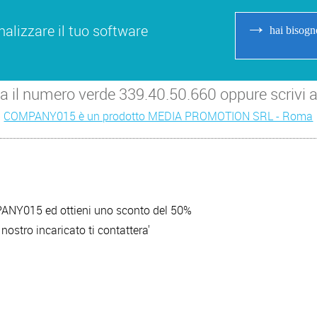
→
alizzare il tuo software
hai bisogn
ma il numero verde 339.40.50.660 oppure scriv
COMPANY015 è un prodotto MEDIA PROMOTION SRL - Roma
ANY015 ed ottieni uno sconto del 50%
nostro incaricato ti contattera'