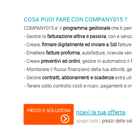
COSA PUOI FARE CON COMPANY015 ?
COMPANY015 e' il
programma gestionale
che ti perm
- Gestire la
fatturazione attiva e passiva
, con e senz
- Creare,
firmare digitalmente ed inviare a SdI
fatture
- Emettere
fatture proforma
, autofatture, ricevute ve
- Creare
preventivi ed ordini
, gestire in automatico il
- Monitorare il flusso finanziario della tua attività,
- Gestire
contratti, abbonamenti e scadenze
extra ut
- Tenere sotto controllo costi e ricavi, pagamenti e 
ricevi la tua offerta
:
scopri tutti i
prezzi delle so