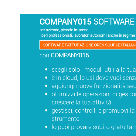
COMPANY015
SOFTWARE
per aziende, piccole imprese
liberi professionisti, lavoratori autonomi anche in regime 
SOFTWARE FATTURAZIONE OPEN SOURCE ITALIAN
con
COMPANY015
:
scegli solo i moduli utili alla tua
è in cloud, lo usi dove vuoi sen
aggiungi nuove funzionalità s
ottimizzi le operazioni di gestio
crescere la tua attività
gestisci, controlli e promuovi la
strumento
lo puoi provare subito gratuita