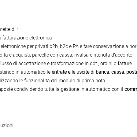
ette di :
a fatturazione elettronica
 elettroniche per privati b2b, b2c e PA e fare conservazione a n
ndita e acquisti, parcelle con cassa, rivalsa e ritenuta d’acconto
 flusso di accettazione e trasformazione in ddt , ordini o fatture
 gestendo in automatico le
entrate e le uscite di banca, cassa, post
ilizzando le funzionalità del modulo di prima nota
imposte condividendo tutta la gestione in automatico con il
comme
luzioni