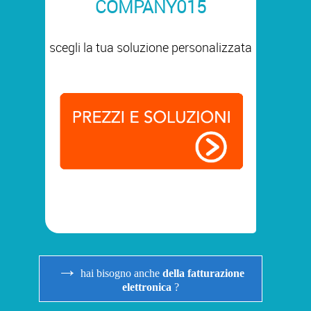
COMPANY015
scegli la tua soluzione personalizzata
→
hai bisogno anche
della fatturazione
elettronica
?