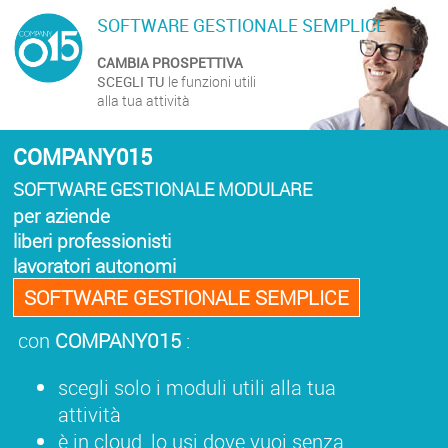
SOFTWARE GESTIONALE SEMPLICE
CAMBIA PROSPETTIVA
SCEGLI TU
le funzioni utili
alla tua attività
COMPANY015
SOFTWARE GESTIONALE MODULARE
per aziende
liberi professionisti
lavoratori autonomi
SOFTWARE GESTIONALE SEMPLICE
con
COMPANY015
:
scegli solo i moduli utili alla tua
attività
è in cloud, lo usi dove vuoi senza