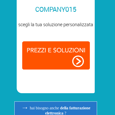
COMPANY015
scegli la tua soluzione personalizzata
→
hai bisogno anche
della fatturazione
elettronica
?