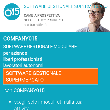
SOFTWARE GESTIONALE SUPERMERCATO
CAMBIA PROSPETTIVA
SCEGLI TU
le funzioni utili
alla tua attività
COMPANY015
SOFTWARE GESTIONALE MODULARE
per aziende
liberi professionisti
lavoratori autonomi
SOFTWARE GESTIONALE
SUPERMERCATO
con
COMPANY015
:
scegli solo i moduli utili alla tua
attività