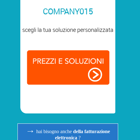
COMPANY015
scegli la tua soluzione personalizzata
→
hai bisogno anche
della fatturazione
elettronica
?