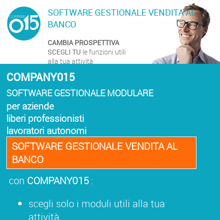
SOFTWARE GESTIONALE VENDITA AL
BANCO
CAMBIA PROSPETTIVA
SCEGLI TU
le funzioni utili
alla tua attività
COMPANY015
SOFTWARE GESTIONALE MODULARE
per aziende
liberi professionisti
lavoratori autonomi
SOFTWARE GESTIONALE VENDITA AL
BANCO
con
COMPANY015
:
scegli solo i moduli utili alla tua
attività