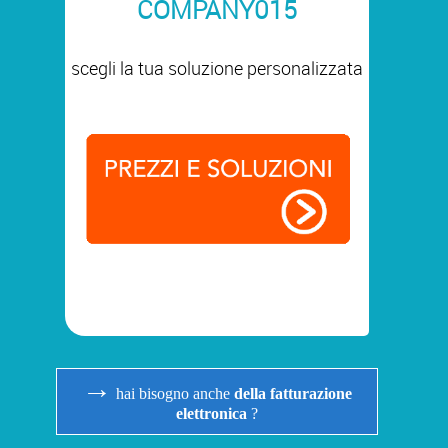
COMPANY015
scegli la tua soluzione personalizzata
→
hai bisogno anche
della fatturazione
elettronica
?