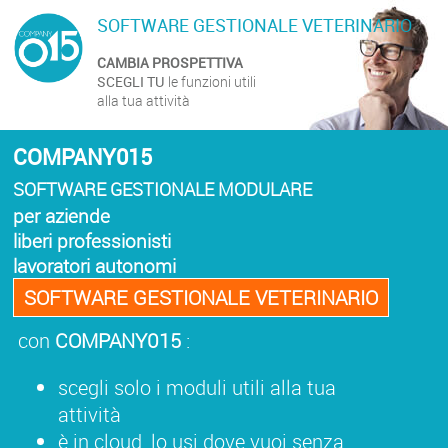
SOFTWARE GESTIONALE VETERINARIO
CAMBIA PROSPETTIVA
SCEGLI TU
le funzioni utili
alla tua attività
COMPANY015
SOFTWARE GESTIONALE MODULARE
per aziende
liberi professionisti
lavoratori autonomi
SOFTWARE GESTIONALE VETERINARIO
con
COMPANY015
:
scegli solo i moduli utili alla tua
attività
è in cloud, lo usi dove vuoi senza