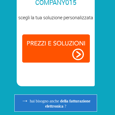
COMPANY015
scegli la tua soluzione personalizzata
→
hai bisogno anche
della fatturazione
elettronica
?