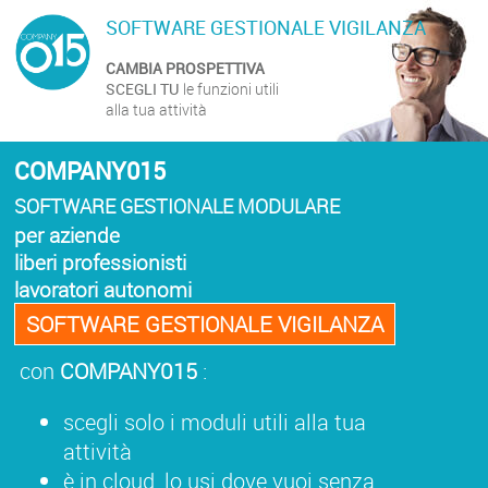
SOFTWARE GESTIONALE VIGILANZA
CAMBIA PROSPETTIVA
SCEGLI TU
le funzioni utili
alla tua attività
COMPANY015
SOFTWARE GESTIONALE MODULARE
per aziende
liberi professionisti
lavoratori autonomi
SOFTWARE GESTIONALE VIGILANZA
con
COMPANY015
:
scegli solo i moduli utili alla tua
attività
è in cloud, lo usi dove vuoi senza