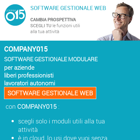
SOFTWARE GESTIONALE WEB
CAMBIA PROSPETTIVA
SCEGLI TU
le funzioni utili
alla tua attività
COMPANY015
SOFTWARE GESTIONALE MODULARE
per aziende
liberi professionisti
lavoratori autonomi
SOFTWARE GESTIONALE WEB
con
COMPANY015
:
scegli solo i moduli utili alla tua
attività
è in cloud, lo usi dove vuoi senza