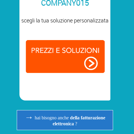
COMPANY015
scegli la tua soluzione personalizzata
→
hai bisogno anche
della fatturazione
elettronica
?