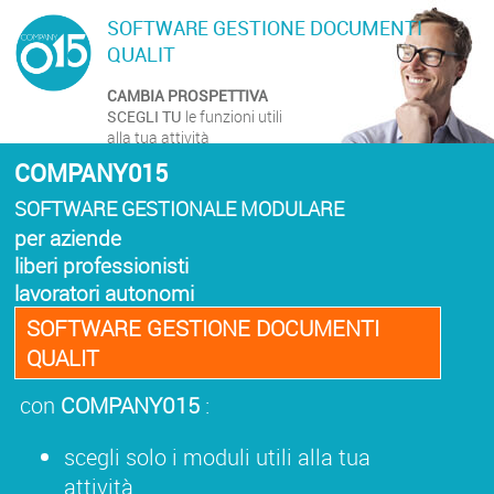
SOFTWARE GESTIONE DOCUMENTI
QUALIT
CAMBIA PROSPETTIVA
SCEGLI TU
le funzioni utili
alla tua attività
COMPANY015
SOFTWARE GESTIONALE MODULARE
per aziende
liberi professionisti
lavoratori autonomi
SOFTWARE GESTIONE DOCUMENTI
QUALIT
con
COMPANY015
:
scegli solo i moduli utili alla tua
attività