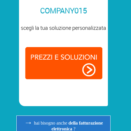
COMPANY015
scegli la tua soluzione personalizzata
→
hai bisogno anche
della fatturazione
elettronica
?