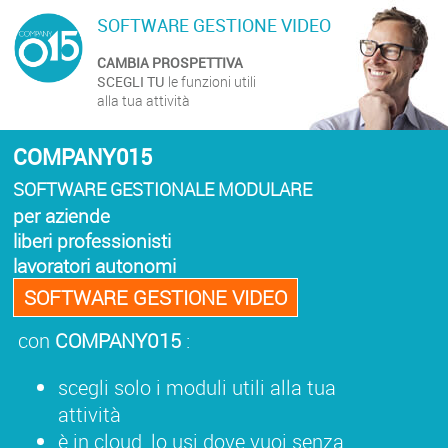
SOFTWARE GESTIONE VIDEO
CAMBIA PROSPETTIVA
SCEGLI TU
le funzioni utili
alla tua attività
COMPANY015
SOFTWARE GESTIONALE MODULARE
per aziende
liberi professionisti
lavoratori autonomi
SOFTWARE GESTIONE VIDEO
con
COMPANY015
:
scegli solo i moduli utili alla tua
attività
è in cloud, lo usi dove vuoi senza