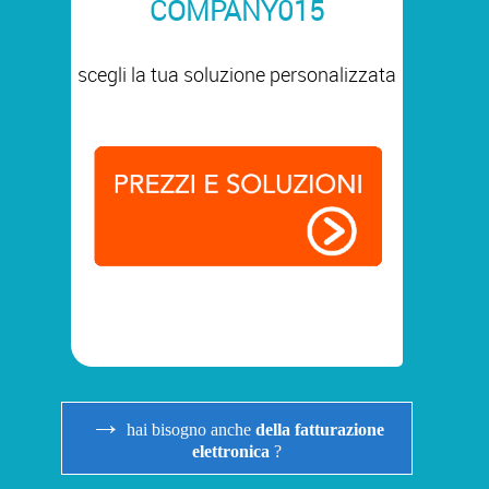
COMPANY015
scegli la tua soluzione personalizzata
→
hai bisogno anche
della fatturazione
elettronica
?