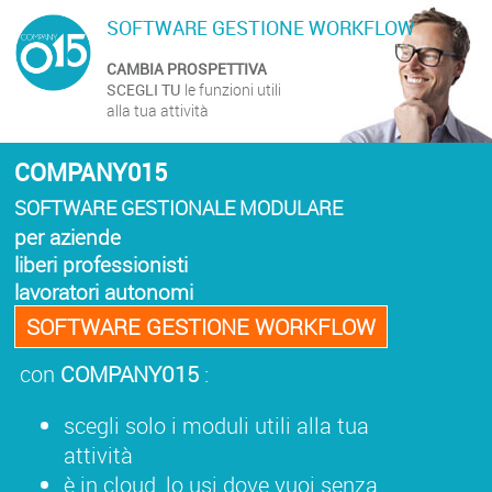
SOFTWARE GESTIONE WORKFLOW
CAMBIA PROSPETTIVA
SCEGLI TU
le funzioni utili
alla tua attività
COMPANY015
SOFTWARE GESTIONALE MODULARE
per aziende
liberi professionisti
lavoratori autonomi
SOFTWARE GESTIONE WORKFLOW
con
COMPANY015
:
scegli solo i moduli utili alla tua
attività
è in cloud, lo usi dove vuoi senza