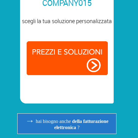
COMPANY015
scegli la tua soluzione personalizzata
→
hai bisogno anche
della fatturazione
elettronica
?