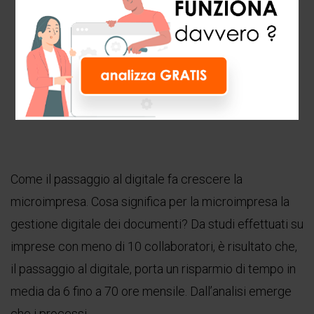
Come il passaggio al digitale fa crescere la
microimpresa. Cosa significa per la microimpresa la
gestione digitale dei documenti? Da studi effettuati su
imprese con meno di 10 collaboratori, è risultato che,
il passaggio al digitale, porta un risparmio di tempo in
media da 6 fino a 70 ore mensile. Dall’analisi emerge
che i processi