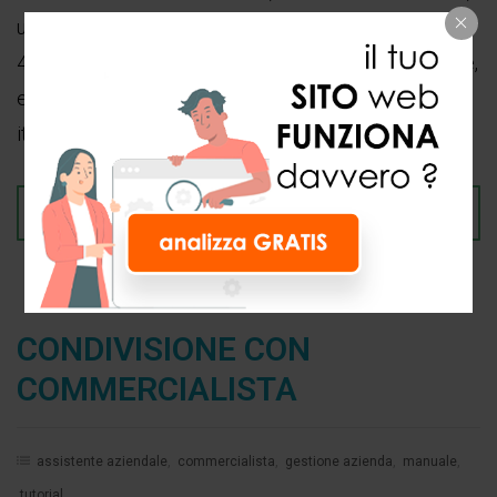
utilizzando gli strumenti digitali. La cifra è vicina alle
480mila unità in Italia, soprattutto nelle grandi aziende,
ed è in crescita. Quasi la metà delle grandi aziende
italiane ha
LEGGI TUTTO
CONDIVISIONE CON
COMMERCIALISTA
assistente aziendale
,
commercialista
,
gestione azienda
,
manuale
,
tutorial