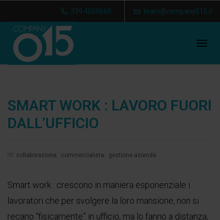
339 4050660
team@company015.it
Tog
navi
SMART WORK : LAVORO FUORI
DALL’UFFICIO
collaborazione
,
commercialista
,
gestione azienda
Smart work : crescono in maniera esponenziale i
lavoratori che per svolgere la loro mansione, non si
recano “fisicamente” in ufficio, ma lo fanno a distanza,