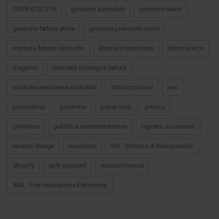
GDPR 679/2016
gestione aziendale
gestione clienti
gestione fattura attiva
gestione preventivi clienti
imposta fatture con bollo
liberi professionisti
listino prezzi
magento
mancata consegna fattura
notifiche assistente aziendale
ottimizzazione
pec
prestashop
preventivi
prima nota
privacy
proforma
pubblica amministrazione
registro documenti
reverse charge
scadenze
SDI - Sistema di Interscambio
shopify
split payment
woocommerce
XML - File fatturazione Elettronica