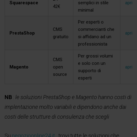
Squarespace
semplici in stile
apri
42€
minimal
Per esperti o
CMS
commercianti che
PrestaShop
apri
gratuito
si affidano ad un
professionista
Per grossi volumi
CMS
e solo con un
Magento
open
apri
supporto di
source
esperti
NB
:
le soluzioni PrestaShop e Magento hanno costi di
implentazione molto variabili e dipendono anche dai
costi delle strutture di consulenza che scegli
Su
negozioonline24.it
, trovi tutte le soluzioni che