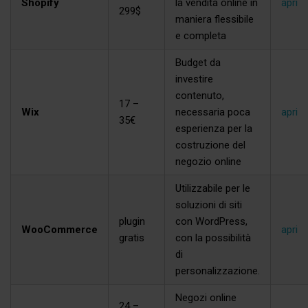
Shopify
la vendita online in
apri
299$
maniera flessibile
e completa
Budget da
investire
contenuto,
17 –
Wix
necessaria poca
apri
35€
esperienza per la
costruzione del
negozio online
Utilizzabile per le
soluzioni di siti
plugin
con WordPress,
WooCommerce
apri
gratis
con la possibilità
di
personalizzazione.
Negozi online
24 –