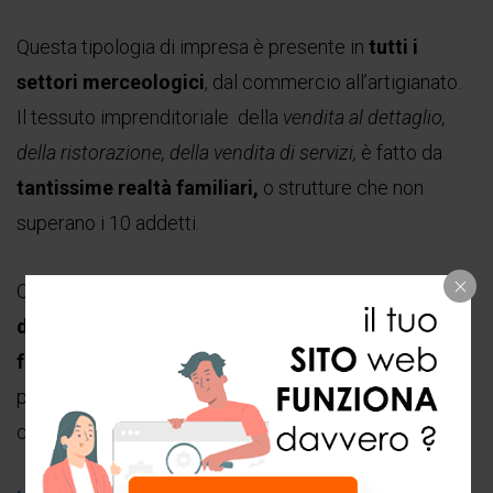
Questa tipologia di impresa è presente in
tutti i
settori merceologici
, dal commercio all’artigianato.
Il tessuto imprenditoriale della
vendita al dettaglio,
della ristorazione, della vendita di servizi,
è fatto da
tantissime realtà familiari,
o strutture che non
superano i 10 addetti.
Questo
“nanismo strutturale”,
da un lato è il
limite
del tessuto
imprenditoriale italiano, dall’altro è la
forza
che offre una
differenziazione dell’offerta
, che
può essere l’arma vincente per rendere sempre più
competitiva l’Italia.