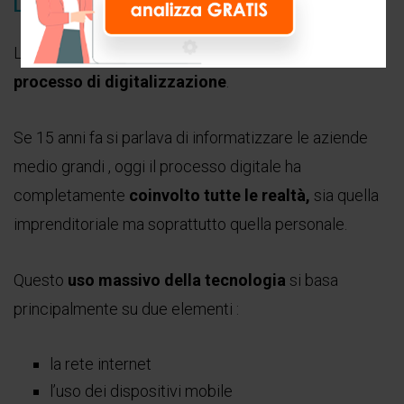
L’evoluzione digitale
La
crescita di qualsiasi impresa
passa attraverso il
processo di digitalizzazione
.
Se 15 anni fa si parlava di informatizzare le aziende
medio grandi , oggi il processo digitale ha
completamente
coinvolto tutte le realtà,
sia quella
imprenditoriale ma soprattutto quella personale.
Questo
uso massivo della tecnologia
si basa
principalmente su due elementi :
la rete internet
l’uso dei dispositivi mobile