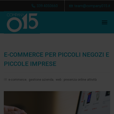
339 4050660
team@company015.it
Tog
navi
E-COMMERCE PER PICCOLI NEGOZI E
PICCOLE IMPRESE
e-commerce
,
gestione azienda
,
web : presenza online attività