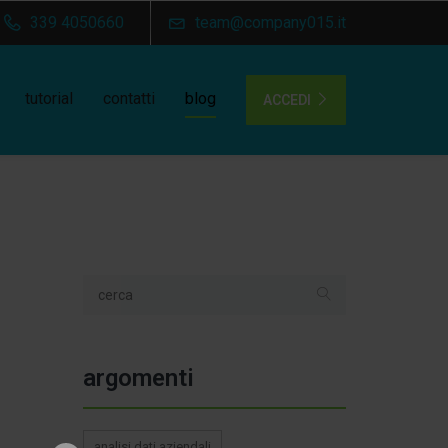
339 4050660
team@company015.it
tutorial
contatti
blog
ACCEDI
argomenti
analisi dati aziendali