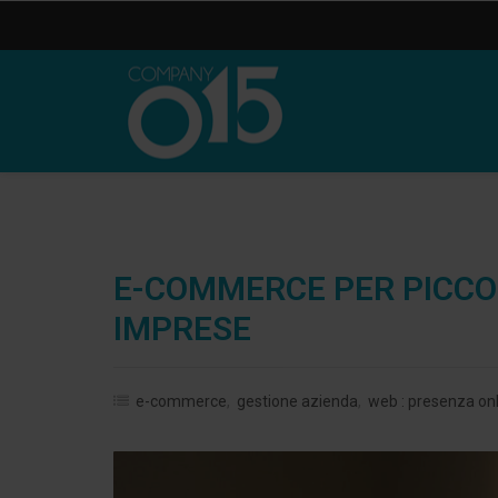
E-COMMERCE PER PICCOL
IMPRESE
e-commerce
,
gestione azienda
,
web : presenza onli