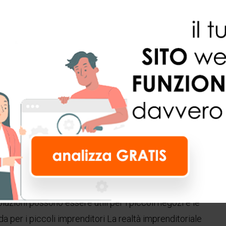
luzioni possono essere utili per i piccoli negozi e le
da per i piccoli imprenditori La realtà imprenditoriale