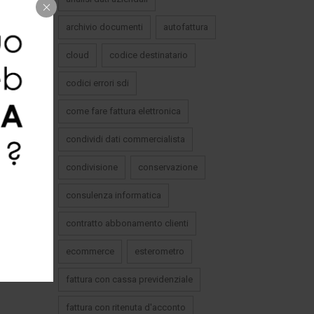
archivio documenti
autofattura
cloud
codice destinatario
codici errori sdi
come fare fattura elettronica
condividi dati commercialista
condivisione
conservazione
consulenza informatica
contratto abbonamento clienti
ecommerce
esterometro
fattura con cassa previdenziale
fattura con ritenuta d'acconto