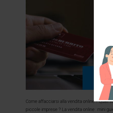
Come affacciarsi alla vendita online ? Quali so
piccole imprese ? La vendita online : mini gui